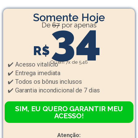
Somente Hoje
34
De
67
por apenas
R$
Ou em 7x de 5,46
✔️ Acesso vitalício
✔️ Entrega imediata
✔️ Todos os bônus inclusos
✔️ Garantia incondicional de 7 dias
SIM, EU QUERO GARANTIR MEU
ACESSO!
Atenção: